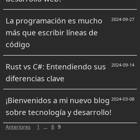
La programación es mucho
2024-09-27
más que escribir líneas de
código
Rust vs C#: Entendiendo sus
2024-09-14
diferencias clave
¡Bienvenidos a mi nuevo blog
2024-03-08
sobre tecnología y desarrollo!
Paginación
Anteriores
1
…
8
9