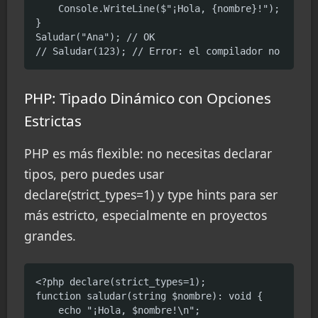
    Console.WriteLine($"¡Hola, {nombre}!");

}

Saludar("Ana"); // OK

// Saludar(123); // Error: el compilador no lo pe
PHP: Tipado Dinámico con Opciones
Estrictas
PHP es más flexible: no necesitas declarar
tipos, pero puedes usar
declare(strict_types=1) y type hints para ser
más estricto, especialmente en proyectos
grandes.
<?php declare(strict_types=1);

function saludar(string $nombre): void {

    echo "¡Hola, $nombre!\n";
