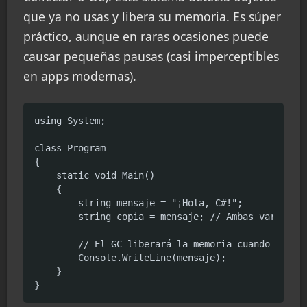
que ya no usas y libera su memoria. Es súper
práctico, aunque en raras ocasiones puede
causar pequeñas pausas (casi imperceptibles
en apps modernas).
using System;

class Program

{

    static void Main()

    {

        string mensaje = "¡Hola, C#!";

        string copia = mensaje; // Ambas variables
        // El GC liberará la memoria cuando nadie 
        Console.WriteLine(mensaje);

    }

}