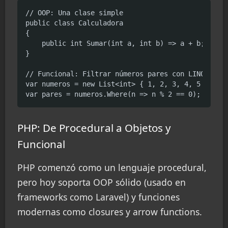
// OOP: Una clase simple

public class Calculadora

{

    public int Sumar(int a, int b) => a + b;

}

// Funcional: Filtrar números pares con LINQ

var numeros = new List<int> { 1, 2, 3, 4, 5 };

var pares = numeros.Where(n => n % 2 == 0); // De
PHP: De Procedural a Objetos y
Funcional
PHP comenzó como un lenguaje procedural,
pero hoy soporta OOP sólido (usado en
frameworks como Laravel) y funciones
modernas como closures y arrow functions.