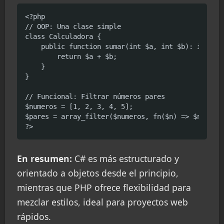
<?php

// OOP: Una clase simple

class Calculadora {

    public function sumar(int $a, int $b): int {

        return $a + $b;

    }

}

// Funcional: Filtrar números pares

$numeros = [1, 2, 3, 4, 5];

$pares = array_filter($numeros, fn($n) => $n % 2 =
?>
En resumen:
C# es más estructurado y
orientado a objetos desde el principio,
mientras que PHP ofrece flexibilidad para
mezclar estilos, ideal para proyectos web
rápidos.