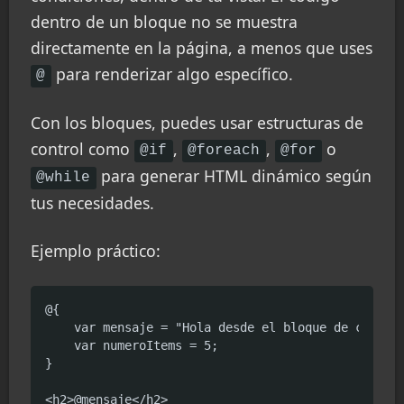
dentro de un bloque no se muestra
directamente en la página, a menos que uses
para renderizar algo específico.
@
Con los bloques, puedes usar estructuras de
control como
,
,
o
@if
@foreach
@for
para generar HTML dinámico según
@while
tus necesidades.
Ejemplo práctico:
@{

    var mensaje = "Hola desde el bloque de código!
    var numeroItems = 5;

}

<h2>@mensaje</h2>
