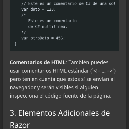
   // Este es un comentario de C# de una sola líne
   var dato = 123;

   /*

      Este es un comentario

      de C# multilinea.

   */

   var otroDato = 456;

}
Comentarios de HTML
: También puedes
usar comentarios HTML estándar (`<!– … –>`),
pero ten en cuenta que estos sí se envían al
navegador y serán visibles si alguien
inspecciona el código fuente de la página.
3. Elementos Adicionales de
Razor