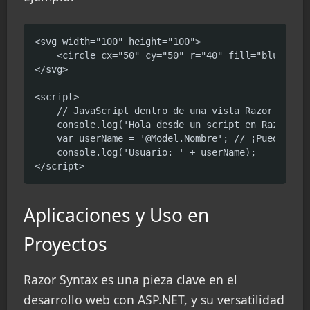
<svg width="100" height="100">

    <circle cx="50" cy="50" r="40" fill="blue" />

</svg>

<script>

    // JavaScript dentro de una vista Razor

    console.log('Hola desde un script en Razor!');
    var userName = '@Model.Nombre'; // ¡Puedes inc
    console.log('Usuario: ' + userName);

</script>
Aplicaciones y Uso en
Proyectos
Razor Syntax es una pieza clave en el
desarrollo web con ASP.NET, y su versatilidad