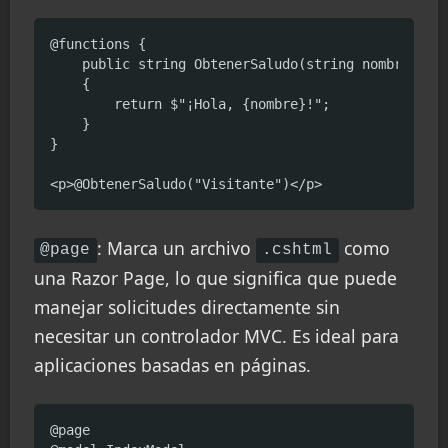
@functions {

    public string ObtenerSaludo(string nombre)

    {

        return $"¡Hola, {nombre}!";

    }

}

<p>@ObtenerSaludo("Visitante")</p>
: Marca un archivo
como
@page
.cshtml
una Razor Page, lo que significa que puede
manejar solicitudes directamente sin
necesitar un controlador MVC. Es ideal para
aplicaciones basadas en páginas.
@page
