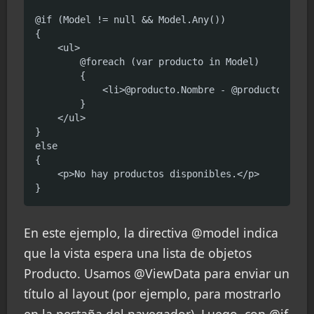
@if (Model != null && Model.Any())

{

    <ul>

        @foreach (var producto in Model)

        {

            <li>@producto.Nombre - @producto.Preci
        }

    </ul>

}

else

{

    <p>No hay productos disponibles.</p>

}
En este ejemplo, la directiva @model indica
que la vista espera una lista de objetos
Producto. Usamos @ViewData para enviar un
título al layout (por ejemplo, para mostrarlo
en la pestaña del navegador). Luego, con @if