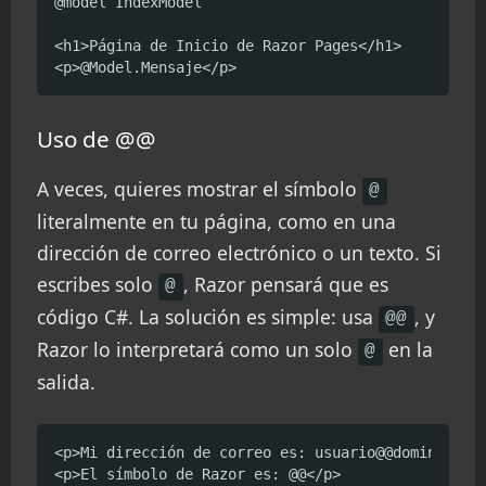
@model IndexModel

<h1>Página de Inicio de Razor Pages</h1>

<p>@Model.Mensaje</p>
Uso de @@
A veces, quieres mostrar el símbolo
@
literalmente en tu página, como en una
dirección de correo electrónico o un texto. Si
escribes solo
, Razor pensará que es
@
código C#. La solución es simple: usa
, y
@@
Razor lo interpretará como un solo
en la
@
salida.
<p>Mi dirección de correo es: usuario@@dominio.com
<p>El símbolo de Razor es: @@</p>