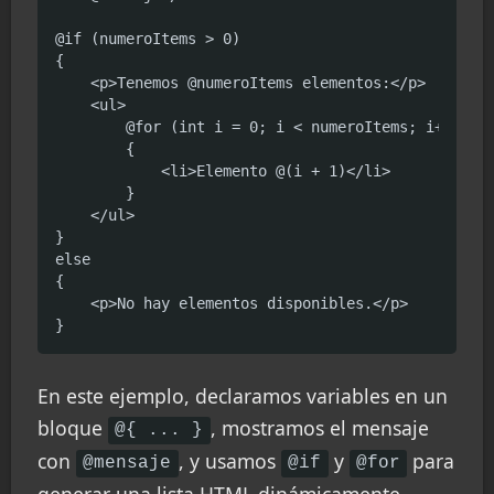
@if (numeroItems > 0)

{

    <p>Tenemos @numeroItems elementos:</p>

    <ul>

        @for (int i = 0; i < numeroItems; i++)

        {

            <li>Elemento @(i + 1)</li>

        }

    </ul>

}

else

{

    <p>No hay elementos disponibles.</p>

}
En este ejemplo, declaramos variables en un
bloque
, mostramos el mensaje
@{ ... }
con
, y usamos
y
para
@mensaje
@if
@for
generar una lista HTML dinámicamente.