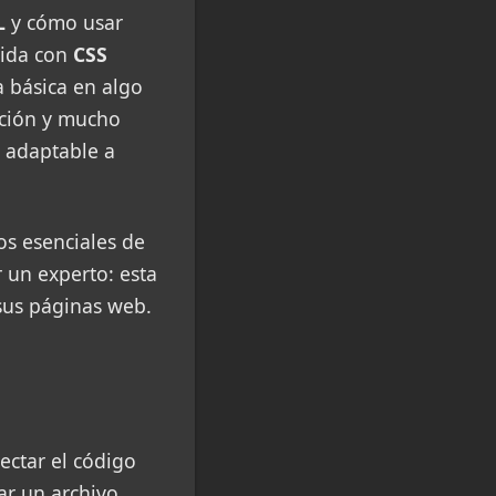
L
y cómo usar
vida con
CSS
 básica en algo
ición y mucho
y adaptable a
os esenciales de
 un experto: esta
 sus páginas web.
nectar el código
ar un archivo