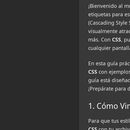
¡Bienvenido al m
etiquetas para e
(Cascading Style 
visualmente atrac
más. Con
CSS
, p
cualquier pantall
En esta guía prác
CSS
con ejemplos
guía está diseña
¡Prepárate para 
1. Cómo Vi
Para que tus esti
CSS
con tu archi