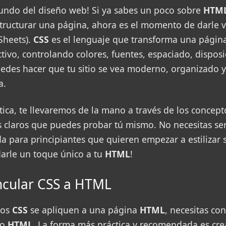
undo del diseño web! Si ya sabes un poco sobre
HTM
structurar una página, ahora es el momento de darle 
Sheets).
CSS
es el lenguaje que transforma una página
tivo, controlando colores, fuentes, espaciado, dispos
uedes hacer que tu sitio se vea moderno, organizado 
a.
tica, te llevaremos de la mano a través de los concept
 claros que puedes probar tú mismo. No necesitas ser
da para principiantes que quieren empezar a estilizar
darle un toque único a tu
HTML
!
ncular CSS a HTML
los
CSS
se apliquen a una página
HTML
, necesitas co
vo
HTML
. La forma más práctica y recomendada es cre