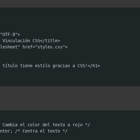
"UTF-8">

 Vinculación CSS</title>

lesheet" href="styles.css">

 título tiene estilo gracias a CSS!</h1>

 Cambia el color del texto a rojo */

nter; /* Centra el texto */
