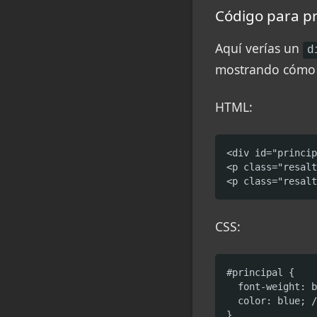
Código para p
Aquí verías un
d
mostrando cómo l
HTML:
<div id="princip
<p class="resalt
<p class="resalt
CSS:
#principal {

  font-weight: b
  color: blue; /
}
