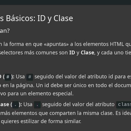
s Básicos: ID y Clase
an?
on la forma en que «apuntas» a los elementos HTML q
s selectores más comunes son
ID
y
Clase
, y cada uno ti
 (
):
Usa
seguido del valor del atributo id para es
#
#
 en la página. Un id debe ser único en todo el docu
vo para un elemento especial.
ase (
):
Usa
seguido del valor del atributo
.
.
clas
o más elementos que comparten la misma clase. Es ide
uieres estilizar de forma similar.