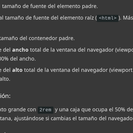
al tamaño de fuente del elemento padre.
 al tamaño de fuente del elemento raíz (
). Má
<html>
l tamaño del contenedor padre.
e del
ancho
total de la ventana del navegador (viewpo
00% del ancho.
e del
alto
total de la ventana del navegador (viewport
alto.
ión:
exto grande con
y una caja que ocupa el 50% de
2rem
ntana, ajustándose si cambias el tamaño del navegador