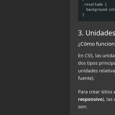
.resaltado {

  background-col
}
3. Unidade
¿Cómo funcion
En CSS, las unid
dos tipos princi
unidades relativ
fuente).
Para crear sitios
responsivo
), la
son: