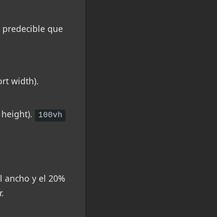
s predecible que
rt width).
 height).
100vh
l ancho y el 20%
.