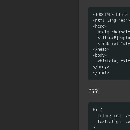
<!DOCTYPE html>

<html lang="es">

<head>

  <meta charset=
  <title>Ejemplo
  <link rel="sty
</head>

<body>

  <h1>Hola, este
</body>

</html>
CSS:
h1 {

  color: red; /*
  text-align: ce
}