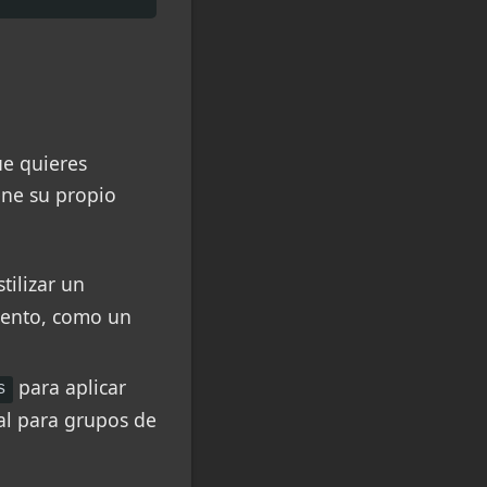
ue quieres
ene su propio
tilizar un
mento, como un
para aplicar
s
al para grupos de