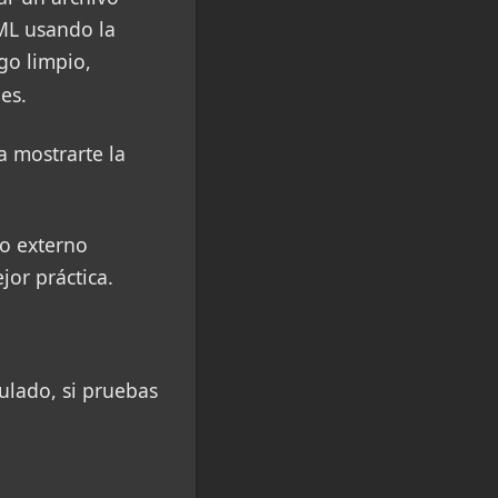
TML usando la
go limpio,
es.
a mostrarte la
vo externo
jor práctica.
culado, si pruebas