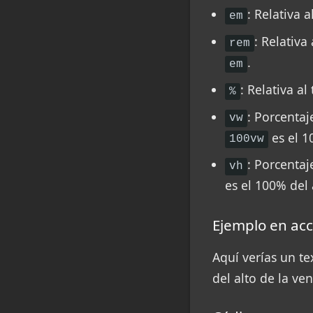
: Relativa 
em
: Relativa
rem
.
em
: Relativa a
%
: Porcentaj
vw
es el 1
100vw
: Porcentaj
vh
es el 100% del 
Ejemplo en acc
Aquí verías un t
del alto de la ve