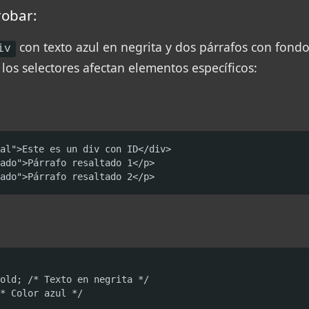
robar:
con texto azul en negrita y dos párrafos con fondo
iv
os selectores afectan elementos específicos:
al">Este es un div con ID</div>

ado">Párrafo resaltado 1</p>

ado">Párrafo resaltado 2</p>
old; /* Texto en negrita */

* Color azul */
