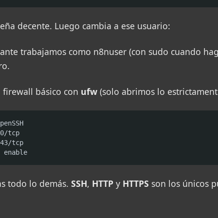
seña decente. Luego cambia a ese usuario:
ante trabajamos como n8nuser (con sudo cuando haga 
ro.
firewall básico con
ufw
(solo abrimos lo estrictament
penSSH

0/tcp

43/tcp

 enable
as todo lo demás.
SSH
,
HTTP
y
HTTPS
son los únicos p