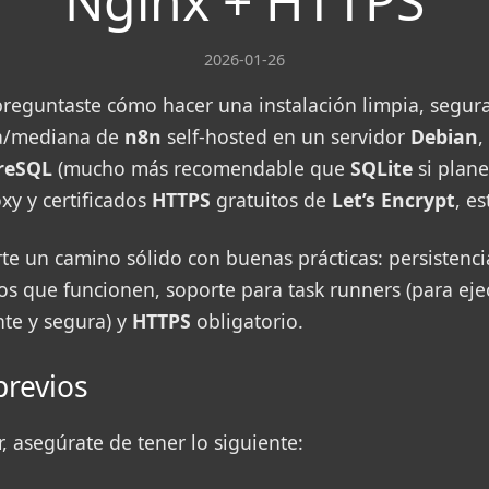
Nginx + HTTPS
2026-01-26
preguntaste cómo hacer una instalación limpia, segura 
ra/mediana de
n8n
self-hosted en un servidor
Debian
,
reSQL
(mucho más recomendable que
SQLite
si plane
xy y certificados
HTTPS
gratuitos de
Let’s Encrypt
, es
te un camino sólido con buenas prácticas: persistenci
s que funcionen, soporte para task runners (para eje
nte y segura) y
HTTPS
obligatorio.
previos
 asegúrate de tener lo siguiente: