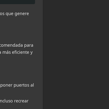
vos que genere
recomendada para
 más eficiente y
xponer puertos al
incluso recrear