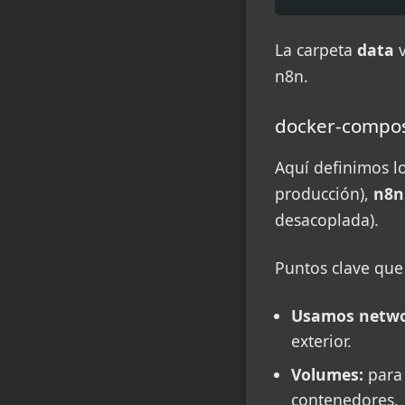
La carpeta
data
v
n8n.
docker-compo
Aquí definimos lo
producción),
n8n
desacoplada).
Puntos clave que
Usamos netwo
exterior.
Volumes:
para 
contenedores.