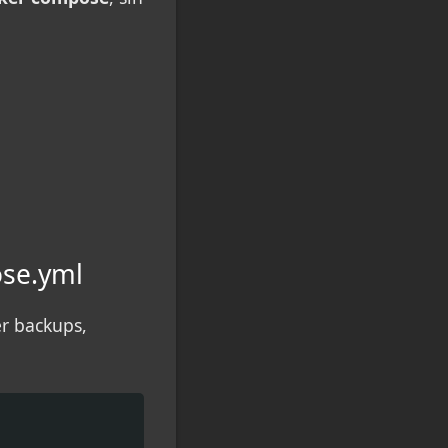
ose.yml
er backups,