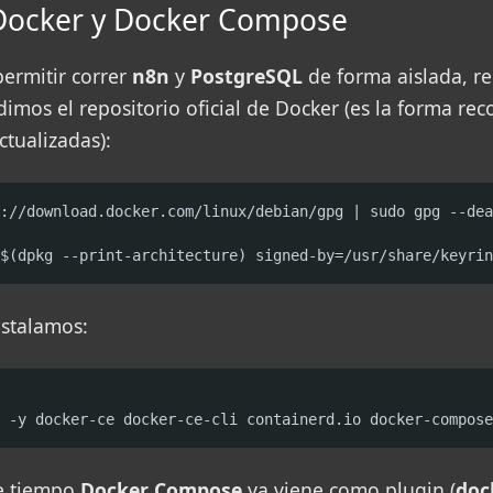
r Docker y Docker Compose
permitir correr
n8n
y
PostgreSQL
de forma aislada, re
dimos el repositorio oficial de Docker (es la forma r
ctualizadas):
://download.docker.com/linux/debian/gpg | sudo gpg --dea
$(dpkg --print-architecture) signed-by=/usr/share/keyrin
nstalamos:
 -y docker-ce docker-ce-cli containerd.io docker-compose
e tiempo
Docker Compose
ya viene como plugin (
doc