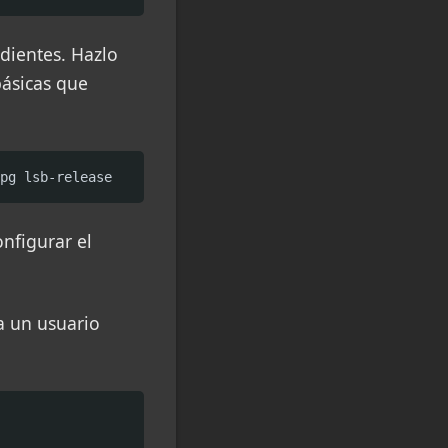
ndientes. Hazlo
básicas que
pg lsb-release
nfigurar el
a un usuario