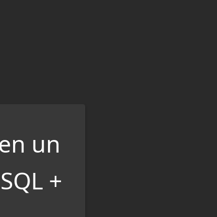
 en un
eSQL +