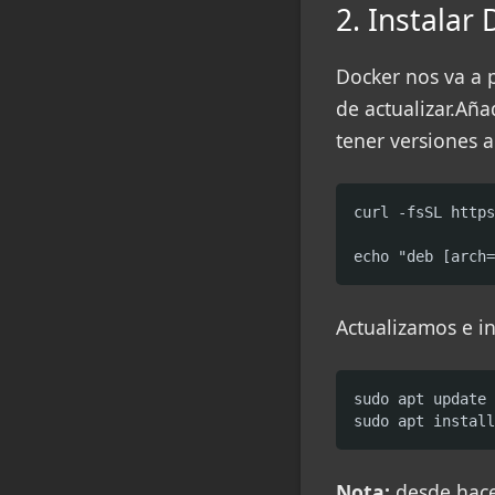
2. Instala
Docker nos va a 
de actualizar.Aña
tener versiones a
curl -fsSL https
echo "deb [arch=
Actualizamos e i
sudo apt update

sudo apt install
Nota:
desde hac