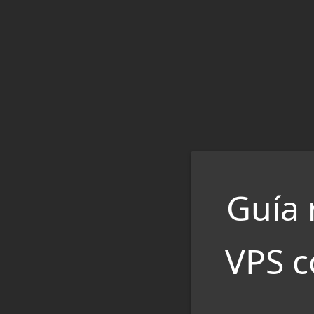
Saltar
al
contenido
Guía 
VPS c