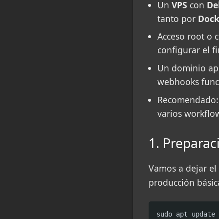
Un
VPS
con
De
tanto por
Dock
Acceso root o c
configurar el f
Un dominio apun
webhooks funci
Recomendado: a
varios workflo
1. Preparac
Vamos a dejar el 
producción básica
sudo apt update 