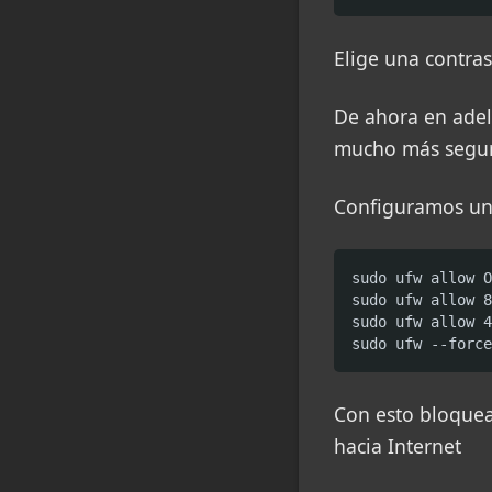
Elige una contra
De ahora en adel
mucho más segu
Configuramos un 
sudo ufw allow O
sudo ufw allow 8
sudo ufw allow 4
sudo ufw --force
Con esto bloque
hacia Internet