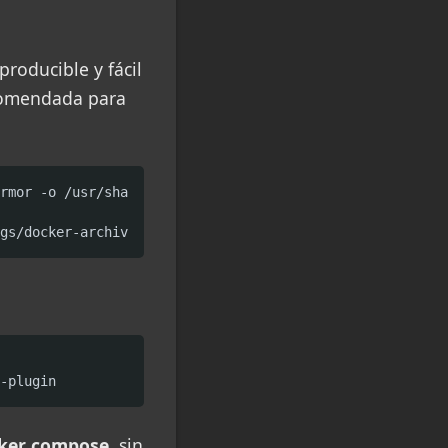
producible y fácil
ecomendada para
rmor -o /usr/share/keyrings/docker-archive-keyring.gpg

gs/docker-archive-keyring.gpg] https://download.docker.c
-plugin
ker compose
, sin