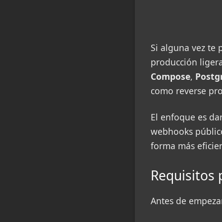
Si alguna vez te 
producción lige
Compose
,
Postg
como reverse pro
El enfoque es dar
webhooks público
forma más eficie
Requisitos 
Antes de empezar,