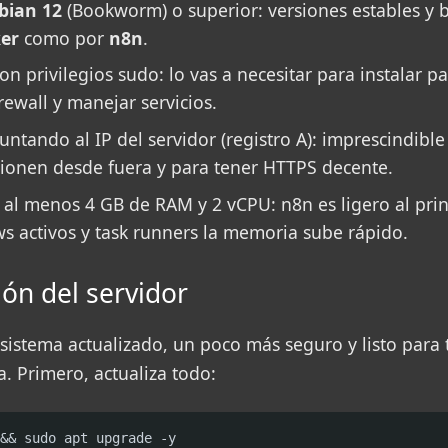
bian 12
(Bookworm) o superior: versiones estables y 
er
como por
n8n
.
on privilegios sudo: lo vas a necesitar para instalar p
irewall y manejar servicios.
tando al IP del servidor (registro A): imprescindible
onen desde fuera y para tener HTTPS decente.
l menos 4 GB de RAM y 2 vCPU: n8n es ligero al prin
ws activos y task runners la memoria sube rápido.
ión del servidor
sistema actualizado, un poco más seguro y listo para 
. Primero, actualiza todo:
&& sudo apt upgrade -y