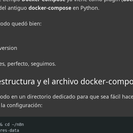
 del antiguo
docker-compose
en Python.
todo quedó bien:
version
nes, perfecto, seguimos.
 estructura y el archivo docker-comp
odo en un directorio dedicado para que sea fácil hac
la configuración:
& cd ~/n8n

res-data