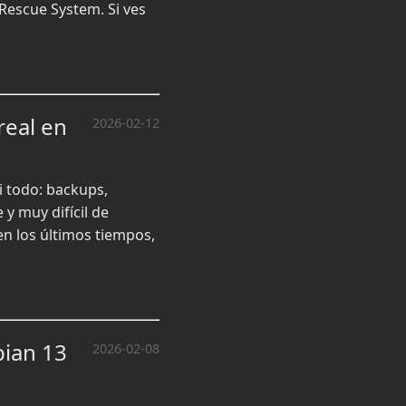
Rescue System. Si ves
real en
2026-02-12
i todo: backups,
y muy difícil de
en los últimos tiempos,
bian 13
2026-02-08