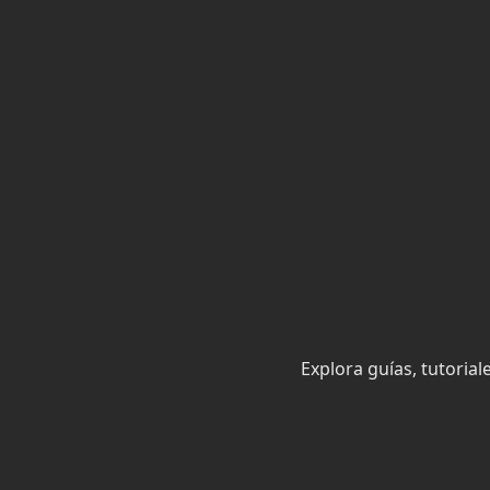
Saltar
al
contenido
Explora guías, tutorial