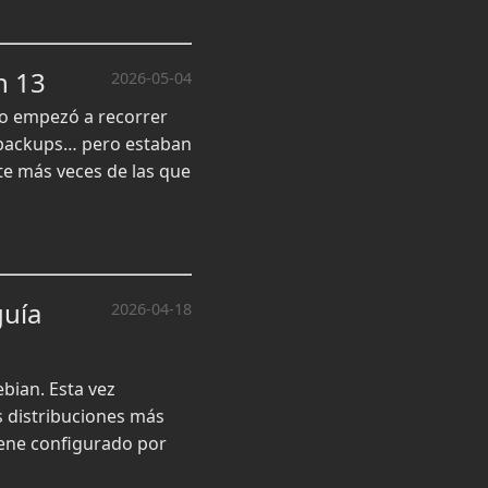
n 13
2026-05-04
to empezó a recorrer
a backups… pero estaban
te más veces de las que
guía
2026-04-18
bian. Esta vez
s distribuciones más
viene configurado por