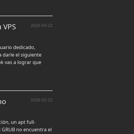
u VPS
2026-03-22
suario dedicado,
 darle el siguiente
k vas a lograr que
no
2026-02-22
ón, un apt full-
: GRUB no encuentra el