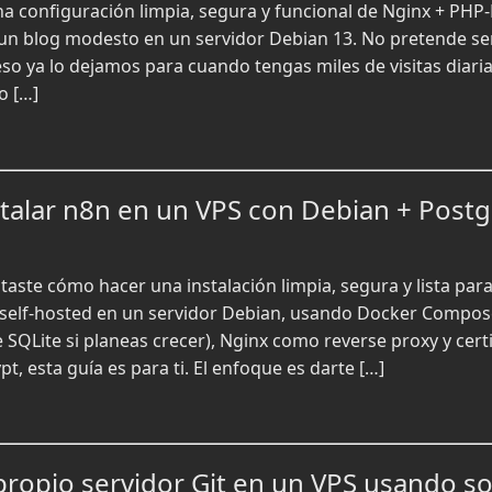
na configuración limpia, segura y funcional de Nginx + PHP-
n blog modesto en un servidor Debian 13. No pretende ser
so ya lo dejamos para cuando tengas miles de visitas diaria
o […]
stalar n8n en un VPS con Debian + Post
taste cómo hacer una instalación limpia, segura y lista pa
 self-hosted en un servidor Debian, usando Docker Compo
QLite si planeas crecer), Nginx como reverse proxy y cert
pt, esta guía es para ti. El enfoque es darte […]
propio servidor Git en un VPS usando s