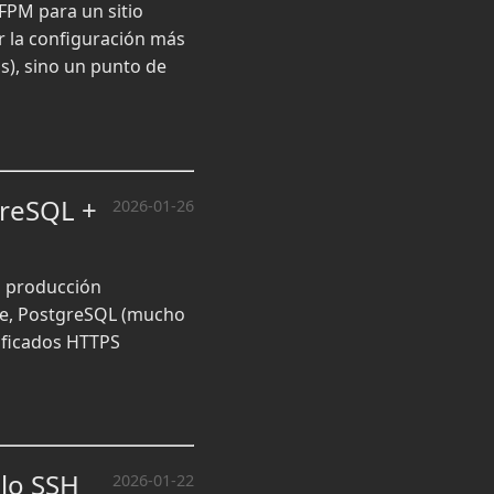
FPM para un sitio
 la configuración más
s), sino un punto de
greSQL +
2026-01-26
ra producción
se, PostgreSQL (mucho
ificados HTTPS
olo SSH
2026-01-22