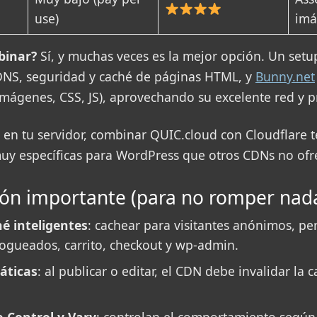
use)
imá
binar?
Sí, y muchas veces es la mejor opción. Un setu
NS, seguridad y caché de páginas HTML, y
Bunny.net
(imágenes, CSS, JS), aprovechando su excelente red y p
 en tu servidor, combinar QUIC.cloud con Cloudflare t
uy específicas para WordPress que otros CDNs no ofr
ión importante (para no romper nad
é inteligentes
: cachear para visitantes anónimos, pe
logueados, carrito, checkout y wp-admin.
áticas
: al publicar o editar, el CDN debe invalidar la 
-Control y Vary
: controlan el comportamiento según