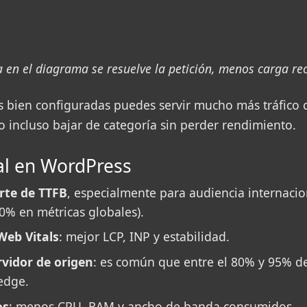
en el diagrama se resuelve la petición, menos carga reci
as bien configuradas puedes servir mucho más tráfico
o incluso bajar de categoría sin perder rendimiento.
al en WordPress
rte de TTFB
, especialmente para audiencia internaci
0% en métricas globales).
Web Vitals
: mejor LCP, INP y estabilidad.
rvidor de origen
: es común que entre el 80% y 95% del
edge.
os
: menos CPU, RAM y ancho de banda consumidos.