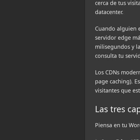
cerca de tus visi
datacenter.
Cuando alguien e
servidor edge más
milisegundos y la
consulta tu servid
Los CDNs modern
page caching). Es
visitantes que es
Las tres ca
Piensa en tu Wor