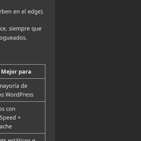
rben en el edge).
ce, siempre que
 logueados.
Mejor para
mayoría de
ios WordPress
ios con
eSpeed +
ache
ets estáticos e