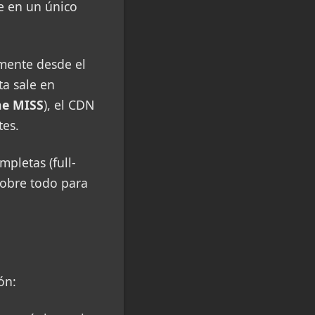
ve en un único
amente desde el
ta sale en
he MISS
), el CDN
tes.
letas (full-
sobre todo para
ón: