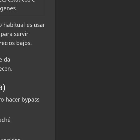
genes
p habitual es usar
para servir
recios bajos.
e da
ecen.
a)
ro hacer bypass
caché
 cookies,