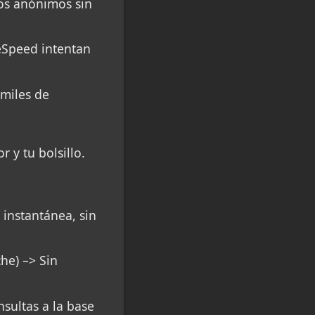
ios anónimos sin
teSpeed intentan
 miles de
 y tu bolsillo.
instantánea, sin
he) –> Sin
nsultas a la base