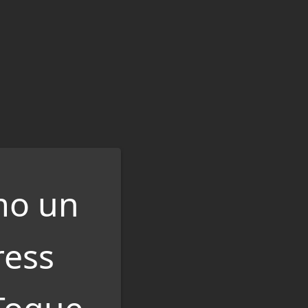
mo un
ress