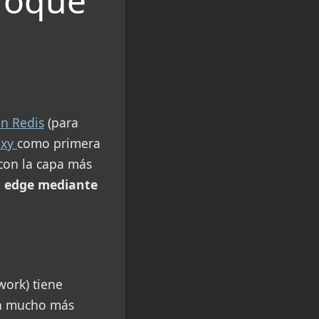
 Toque
on Redis
(para
oxy
como primera
 con la capa más
el edge mediante
work) tiene
án mucho más