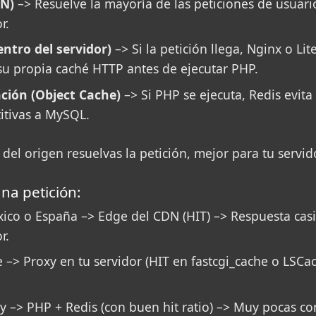
DN)
–> Resuelve la mayoría de las peticiones de usuar
r.
ntro del servidor)
–> Si la petición llega, Nginx o Li
 su propia caché HTTP antes de ejecutar PHP.
ción (Object Cache)
–> Si PHP se ejecuta, Redis evita
titivas a MySQL.
del origen resuelvas la petición, mejor para tu servidor
una petición:
ico o España –> Edge del CDN (HIT) –> Respuesta casi 
r.
 –> Proxy en tu servidor (HIT en fastcgi_cache o LSCac
y –> PHP + Redis (con buen hit ratio) –> Muy pocas co