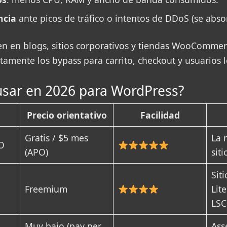
ncia
ante picos de tráfico o intentos de DDoS (se abso
n en blogs, sitios corporativos y tiendas WooCommer
ctamente los bypass para carrito, checkout y usuarios
sar en 2026 para WordPress?
Precio orientativo
Facilidad
Gratis / $5 mes
La 
O
(APO)
sit
Sit
Freemium
Lit
LSC
Muy bajo (pay per
Ass