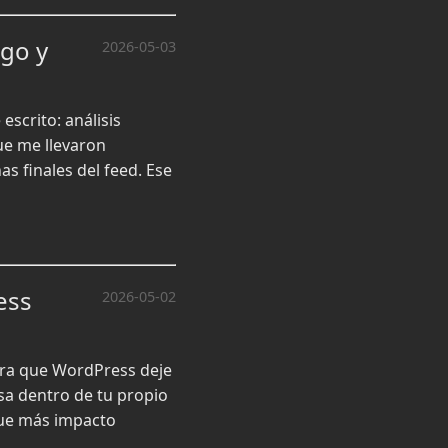
ugo y
2026-05-03
scrito: análisis
ue me llevaron
 finales del feed. Ese
ess
2026-05-02
para que WordPress deje
sa dentro de tu propio
 que más impacto