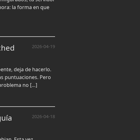
nora: la forma en que
ched
2026-04-19
ente, deja de hacerlo.
as puntuaciones. Pero
l problema no […]
guía
2026-04-18
bian. Esta vez