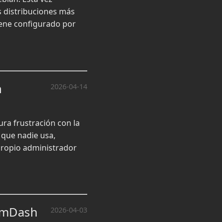
s distribuciones más
viene configurado por
n
2026-04-14
ura frustración con la
 que nadie usa,
 propio administrador
 EmDash
2026-04-03