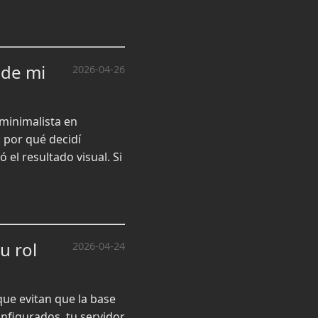
 de mi
2026-04-26
minimalista en
: por qué decidí
el resultado visual. Si
u rol
2026-04-24
ue evitan que la base
nfigurados, tu servidor