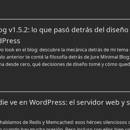
og v1.5.2: lo que pasó detrás del diseño
dPress
o look en el blog: descubre la mecánica detrás de mi tema 
lo anterior te conté la filosofía detrás de Jure Minimal Blog
ma desde cero, qué decisiones de diseño tomé y cómo quedó 
ie ve en WordPress: el servidor web y s
r hablamos de Redis y Memcached: esos héroes silenciosos q
o cuando hay mucha presión. Pero incluso con ellos bien co