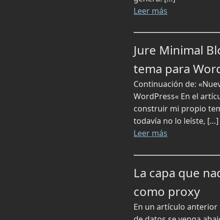
Leer más
Jure Minimal Bl
tema para Wor
Continuación de: «Nuev
WordPress« En el artícu
construir mi propio te
todavía no lo leíste, […]
Leer más
La capa que nad
como proxy
En un artículo anterio
de datos se venga abaj