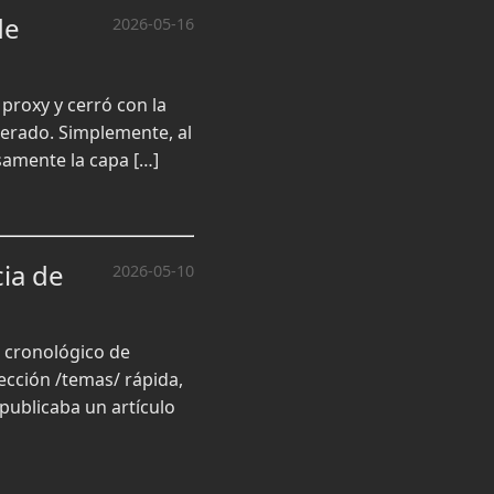
de
2026-05-16
proxy y cerró con la
iberado. Simplemente, al
samente la capa […]
cia de
2026-05-10
o cronológico de
cción /temas/ rápida,
publicaba un artículo