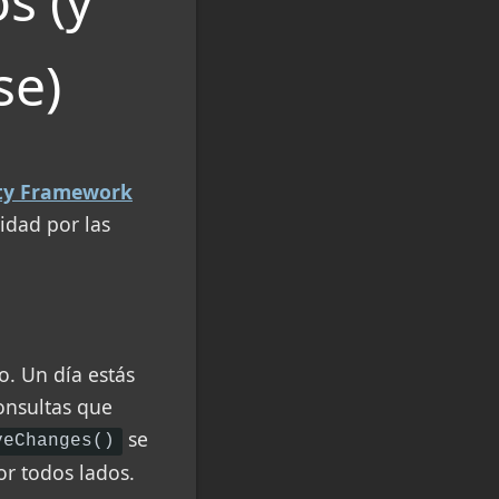
s (y
se)
ty Framework
vidad por las
o. Un día estás
consultas que
se
veChanges()
or todos lados.