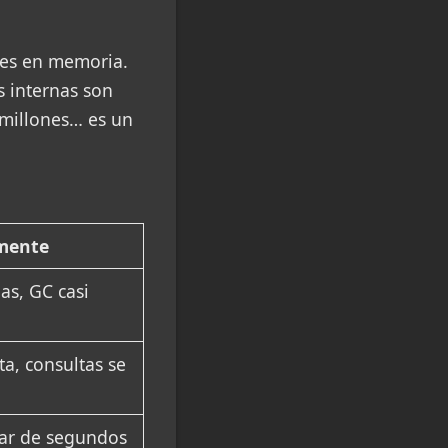
des en memoria.
s internas son
 millones… es un
mente
as, GC casi
a, consultas se
ar de segundos