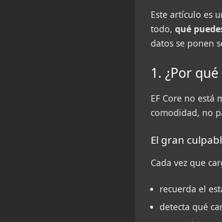
Este artículo es 
todo,
qué puede
datos se ponen se
1. ¿Por qu
EF Core no está 
comodidad, no pa
El gran culpab
Cada vez que car
recuerda el es
detecta qué c