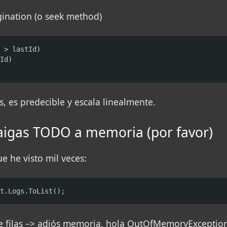
gination (o seek method)
 > lastId)

Id)

, es predecible y escala linealmente.
raigas TODO a memoria (por favor)
ue he visto mil veces:
t.Logs.ToList();
e filas –> adiós memoria, hola OutOfMemoryExcepti