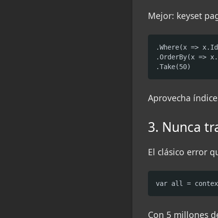
Mejor: keyset pa
.Where(x => x.Id
.OrderBy(x => x.
.Take(50)
Aprovecha índices
3. Nunca t
El clásico error q
var all = contex
Con 5 millones d