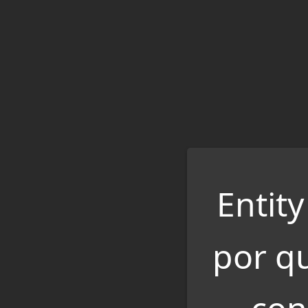
Saltar
al
contenido
Entit
por q