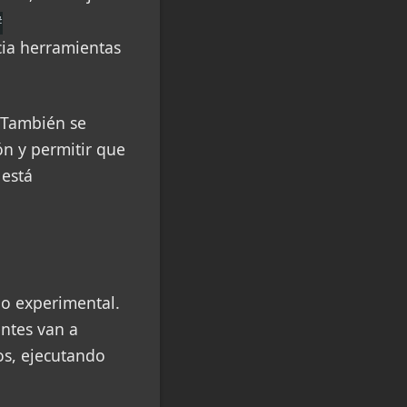
#
cia herramientas
 También se
ón y permitir que
 está
lgo experimental.
ntes van a
os, ejecutando