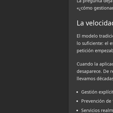
La pregunta deja
«¿cómo gestiona
La velocida
El modelo tradic
lo suficiente: el
petición empezab
Cuando la aplica
desaparece. De r
llevamos décadas
Gestión explíci
Prevención de 
Servicios real