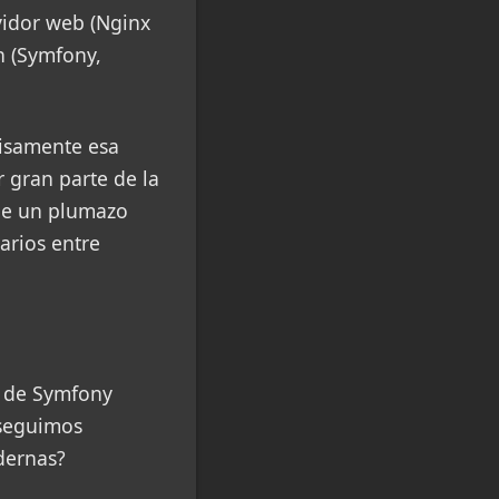
vidor web (Nginx
n (Symfony,
cisamente esa
r gran parte de la
 de un plumazo
arios entre
e de Symfony
¿seguimos
dernas?