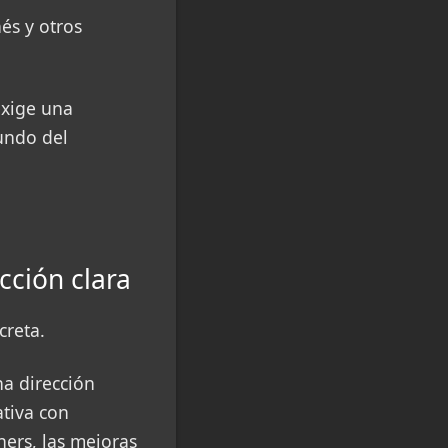
és y otros
exige una
undo del
cción clara
creta.
a dirección
ativa con
ers, las mejoras