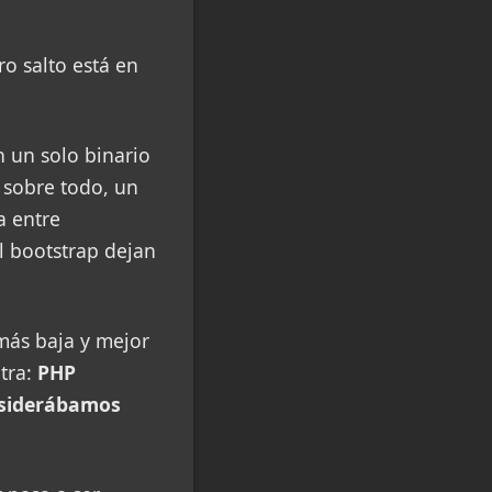
o salto está en
n un solo binario
 sobre todo, un
a entre
el bootstrap dejan
más baja y mejor
tra:
PHP
nsiderábamos