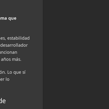
ema que
es, estabilidad
 desarrollador
funcionan
s años más.
ón. Lo que sí
er lo
de