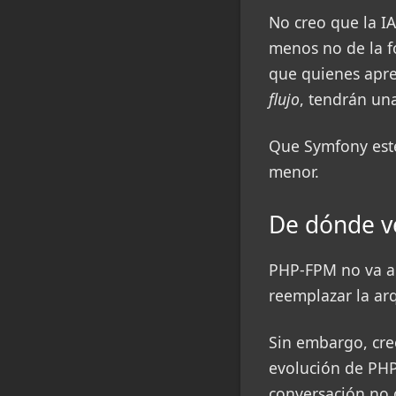
No creo que la IA
menos no de la f
que quienes apre
flujo
, tendrán una
Que Symfony esté
menor.
De dónde v
PHP-FPM no va a
reemplazar la arq
Sin embargo, cre
evolución de PHP
conversación no g