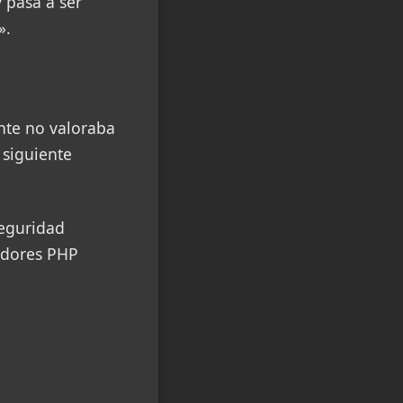
 pasa a ser
».
nte no valoraba
 siguiente
seguridad
adores PHP