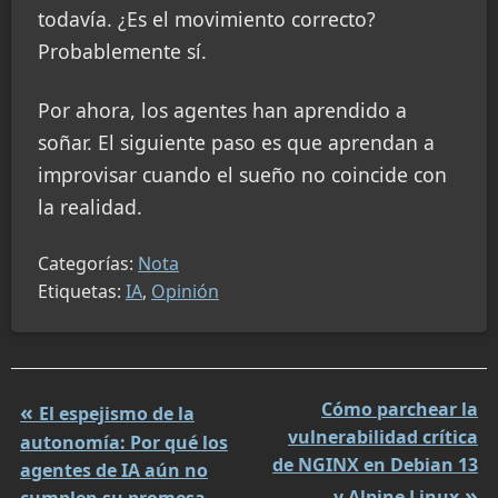
todavía. ¿Es el movimiento correcto?
Probablemente sí.
Por ahora, los agentes han aprendido a
soñar. El siguiente paso es que aprendan a
improvisar cuando el sueño no coincide con
la realidad.
Categorías:
Nota
Etiquetas:
IA
,
Opinión
Cómo parchear la
El espejismo de la
vulnerabilidad crítica
autonomía: Por qué los
de NGINX en Debian 13
agentes de IA aún no
y Alpine Linux
cumplen su promesa