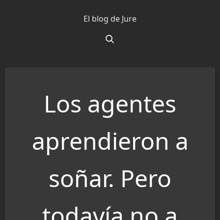
Saltar
El blog de Jure
al
contenido
Los agentes
aprendieron a
soñar. Pero
todavía no a