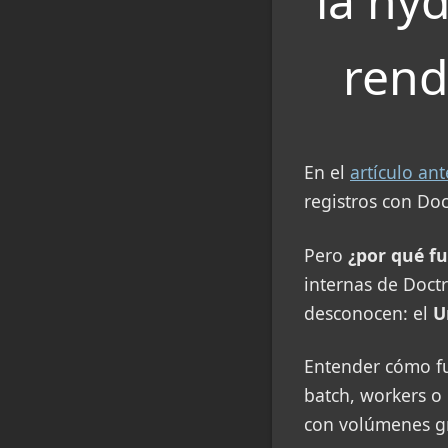
la hy
rend
En el
artículo ant
registros con Do
Pero
¿por qué f
internas de Doct
desconocen: el
U
Entender cómo fu
batch, workers o
con volúmenes g