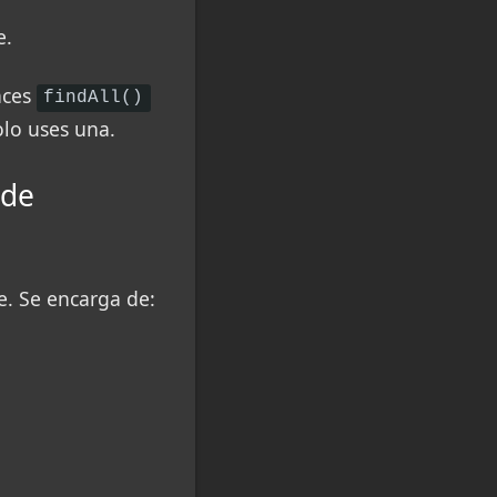
e.
aces
findAll()
olo uses una.
 de
e. Se encarga de: