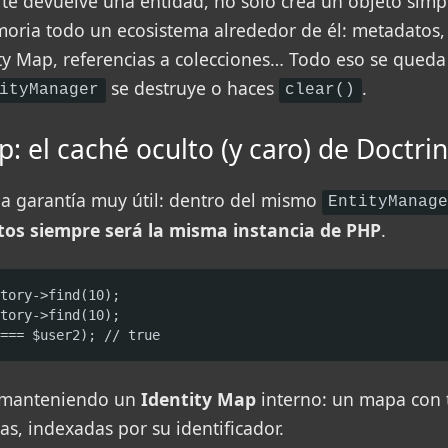
te devuelve una entidad, no solo crea un objeto simp
ria todo un ecosistema alrededor de él: metadatos,
tity Map, referencias a colecciones… Todo eso se qued
se destruye o haces
.
ityManager
clear()
p: el caché oculto (y caro) de Doctri
na garantía muy útil: dentro del mismo
EntityManag
atos siempre será la misma instancia de PHP
.
tory->find(10);

tory->find(10);

=== $user2); // true
e manteniendo un
Identity Map
interno: un mapa con 
s, indexadas por su identificador.