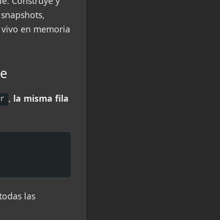
le. Construye y
 snapshots,
a vivo en memoria
ne
,
la misma fila
er
todas las