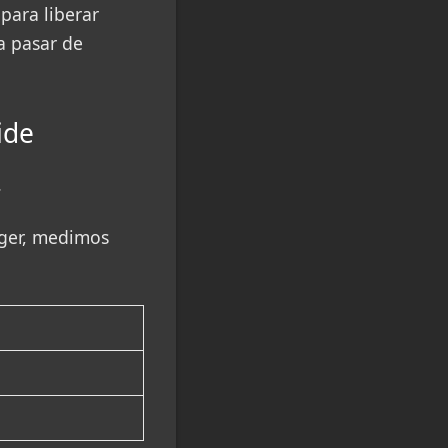
para liberar
a pasar de
ide
.
ager, medimos