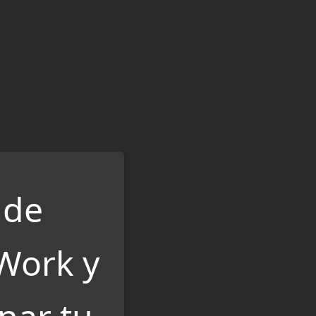
 de
Work y