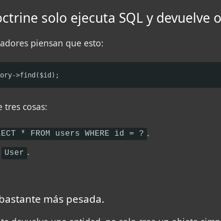
octrine solo ejecuta SQL y devuelve 
adores piensan que esto:
ory->find($id);
 tres cosas:
.
LECT * FROM users WHERE id = ?
o
.
User
 bastante más pesada.