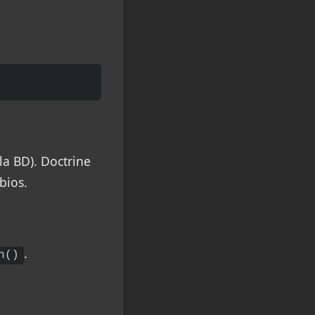
la BD). Doctrine
bios.
.
h()