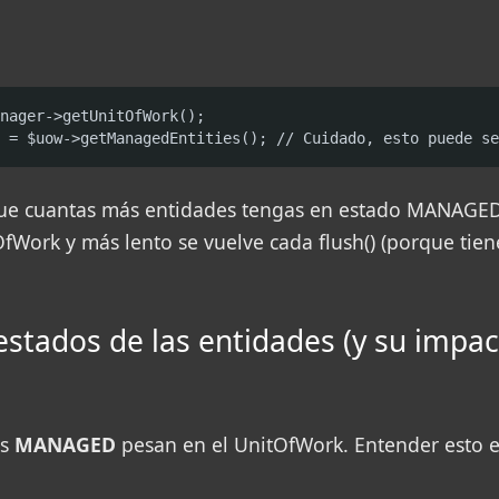
nager->getUnitOfWork();

 = $uow->getManagedEntities(); // Cuidado, esto puede se
que cuantas más entidades tengas en estado MANAGE
fWork y más lento se vuelve cada flush() (porque tien
estados de las entidades (y su impac
es
MANAGED
pesan en el UnitOfWork. Entender esto e