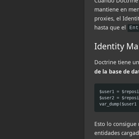
Cuando Doctrine 
mantiene en memo
proxies, el Iden
hasta que el
Ent
Identity Ma
Doctrine tiene u
de la base de d
$user1 = $reposi
$user2 = $reposi
var_dump($user1 
Esto lo consigu
entidades cargada