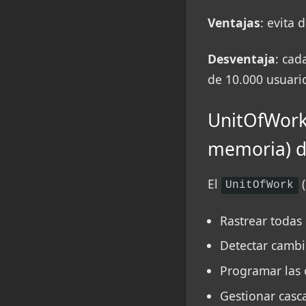
Ventajas
: evita
Desventaja
: cad
de 10.000 usuari
UnitOfWork:
memoria) d
El
(
UnitOfWork
Rastrear todas
Detectar camb
Programar las 
Gestionar casc