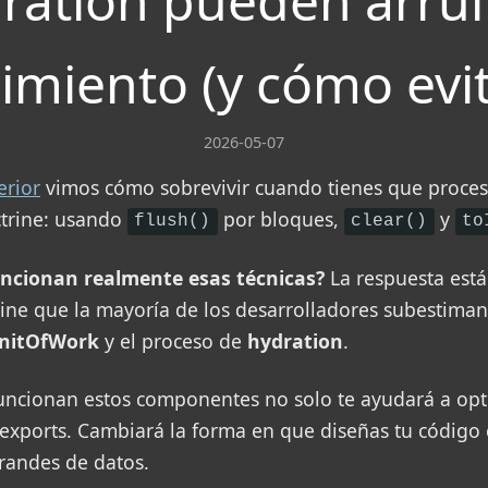
dration pueden arrui
imiento (y cómo evit
2026-05-07
erior
vimos cómo sobrevivir cuando tienes que proces
ctrine: usando
por bloques,
y
flush()
clear()
to
uncionan realmente esas técnicas?
La respuesta está
rine que la mayoría de los desarrolladores subestima
nitOfWork
y el proceso de
hydration
.
ncionan estos componentes no solo te ayudará a opt
 exports. Cambiará la forma en que diseñas tu código
randes de datos.