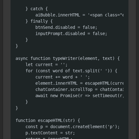
    } catch {

        aiBubble.innerHTML = '<span class="error">
    } finally {

        btnSend.disabled = false;

        inputPrompt.disabled = false;

    }

}

async function typeWriter(element, text) {

    let current = '';

    for (const word of text.split(' ')) {

        current += word + ' ';

        element.innerHTML = escapeHTML(current).re
        chatContainer.scrollTop = chatContainer.sc
        await new Promise(r => setTimeout(r, 30));
    }

}

function escapeHTML(str) {

    const p = document.createElement('p');

    p.textContent = str;

    return p.innerHTML;
