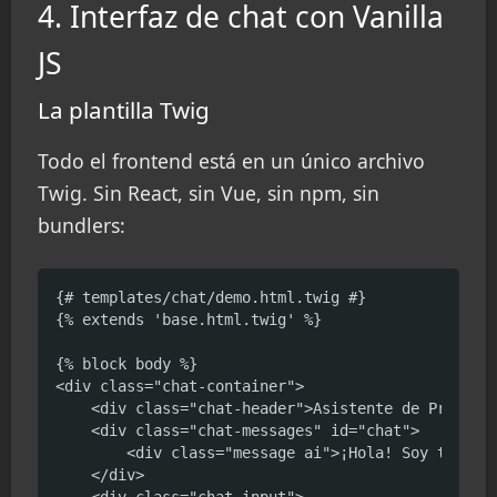
4. Interfaz de chat con Vanilla
JS
La plantilla Twig
Todo el frontend está en un único archivo
Twig. Sin React, sin Vue, sin npm, sin
bundlers:
{# templates/chat/demo.html.twig #}

{% extends 'base.html.twig' %}

{% block body %}

<div class="chat-container">

    <div class="chat-header">Asistente de Producto
    <div class="chat-messages" id="chat">

        <div class="message ai">¡Hola! Soy tu asis
    </div>

    <div class="chat-input">
