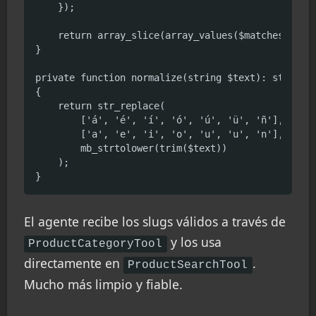
    });

    return array_slice(array_values($matches), $of
}

private function normalize(string $text): string

{

    return str_replace(

        ['á', 'é', 'í', 'ó', 'ú', 'ü', 'ñ'],

        ['a', 'e', 'i', 'o', 'u', 'u', 'n'],

        mb_strtolower(trim($text))

    );

}
El agente recibe los slugs válidos a través de
y los usa
ProductCategoryTool
directamente en
.
ProductSearchTool
Mucho más limpio y fiable.