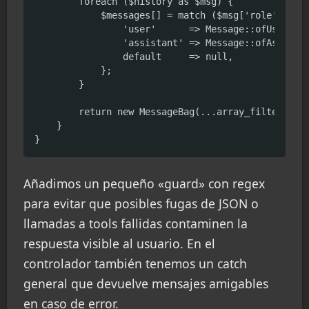
        foreach ($history as $msg) {

            $messages[] = match ($msg['role']) {

                'user'      => Message::ofUser($ms
                'assistant' => Message::ofAssistan
                default     => null,

            };

        }

        return new MessageBag(...array_filter($mes
    }

}
Añadimos un pequeño «guard» con regex
para evitar que posibles fugas de JSON o
llamadas a tools fallidas contaminen la
respuesta visible al usuario. En el
controlador también tenemos un catch
general que devuelve mensajes amigables
en caso de error.