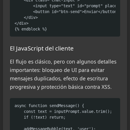
        <input type="text" id="prompt" placeholder
        <button id="btn-send">Enviar</button>

    </div>

</div>

{% endblock %}
El JavaScript del cliente
El flujo es clásico, pero con algunos detalles
importantes: bloqueo de UI para evitar
mensajes duplicados, efecto de escritura
progresiva y protección básica contra XSS.
async function sendMessage() {

    const text = inputPrompt.value.trim();

    if (!text) return;

    addMessageBubble(text, 'user');
