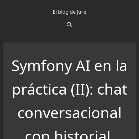
Saltar
El blog de Jure
al
contenido
Symfony AI en la
práctica (II): chat
conversacional
con historial,