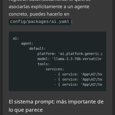
asociarlas explícitamente a un agente
concreto, puedes hacerlo en
:
config/packages/ai.yaml
ai:

    agent:

        default:

            platform: 'ai.platform.generic.groq'

            model: 'llama-3.3-70b-versatile'

            tools:

                services:

                    - { service: 'App\AI\Tool\Prod
                    - { service: 'App\AI\Tool\Prod
                    - { service: 'App\AI\Tool\Pro
El sistema prompt: más importante de
lo que parece