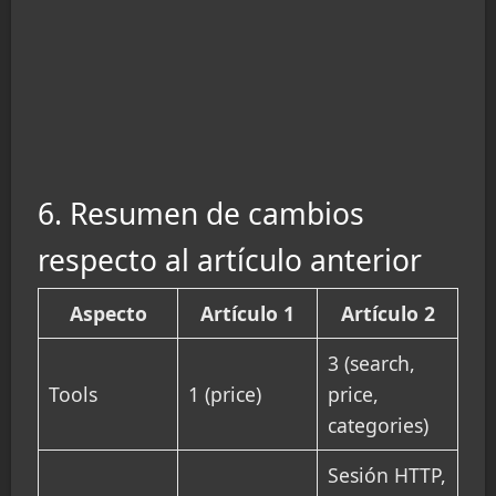
    AI --> T3

    T1 --> PR

    T2 --> PR

    T3 --> PR

6. Resumen de cambios
respecto al artículo anterior
Aspecto
Artículo 1
Artículo 2
3 (search,
Tools
1 (price)
price,
categories)
Sesión HTTP,