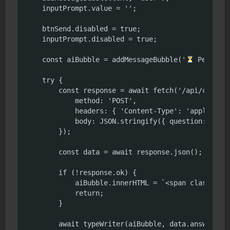
    inputPrompt.value = '';

    btnSend.disabled = true;

    inputPrompt.disabled = true;

    const aiBubble = addMessageBubble('
 Pensando
    try {

        const response = await fetch('/api/chat', 
            method: 'POST',

            headers: { 'Content-Type': 'applicatio
            body: JSON.stringify({ question: text 
        });

        const data = await response.json();

        if (!response.ok) {

            aiBubble.innerHTML = `<span class="err
            return;

        }

        await typeWriter(aiBubble, data.answer);
