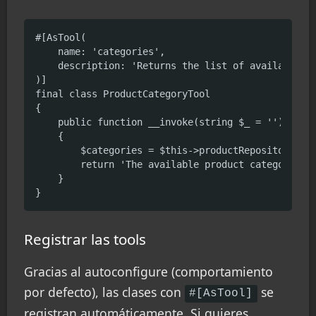
#[AsTool(

    name: 'categories',

    description: 'Returns the list of available pr
)]

final class ProductCategoryTool

{

    public function __invoke(string $_ = ''): stri
    {

        $categories = $this->productRepository->ge
        return 'The available product categories a
    }

}
Registrar las tools
Gracias al autoconfigure (comportamiento
por defecto), las clases con
se
#[AsTool]
registran automáticamente. Si quieres