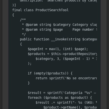
    description: 'Searches products by category sl
)]

final class ProductSearchTool

{

    /**

     * @param string $category Category slug (e.g.
     * @param string $page     Page number for pag
     */

    public function __invoke(string $category, str
    {

        $pageInt = max(1, (int) $page);

        $products = $this->productRepository->sear
            $category, 3, ($pageInt - 1) * 3

        );

        if (empty($products)) {

            return sprintf('No se encontraron prod
        }

        $result = sprintf('Categoría "%s" — Página
        foreach ($products as $product) {

            $result .= sprintf("- %s (SKU: %s) — %
                $product->getName(), $product->get