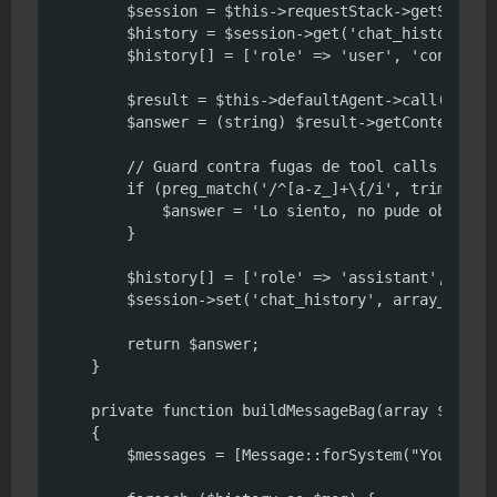
        $session = $this->requestStack->getSession
        $history = $session->get('chat_history', [
        $history[] = ['role' => 'user', 'content' 
        $result = $this->defaultAgent->call($this-
        $answer = (string) $result->getContent();

        // Guard contra fugas de tool calls o JSON
        if (preg_match('/^[a-z_]+\{/i', trim($answ
            $answer = 'Lo siento, no pude obtener 
        }

        $history[] = ['role' => 'assistant', 'cont
        $session->set('chat_history', array_slice(
        return $answer;

    }

    private function buildMessageBag(array $histor
    {

        $messages = [Message::forSystem("You are a