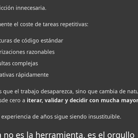
icción innecesaria.
nte el coste de tareas repetitivas:
turas de código estándar
rizaciones razonables
ultas complejas
nativas rápidamente
s que el trabajo desaparezca, sino que cambia de nat
sde cero a
iterar, validar y decidir con mucha mayo
 experiencia de años sigue siendo insustituible.
 no es la herramienta, es el orgullo