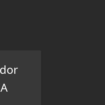
idor
IA