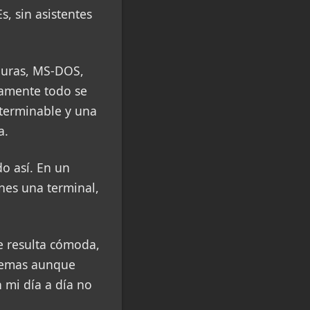
, sin asistentes
puras, MS-DOS,
tamente todo se
nterminable y una
a.
o así. En un
enes una terminal,
e resulta cómoda,
blemas aunque
 mi día a día no