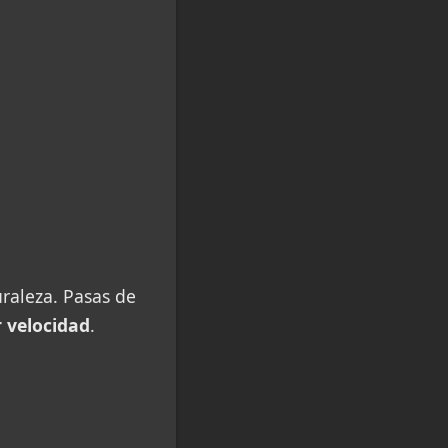
uraleza. Pasas de
r velocidad
.