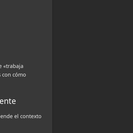
e «trabaja
s con cómo
iente
tiende el contexto