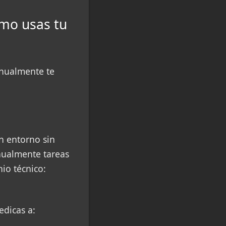
ómo usas tu
anualmente te
n entorno sin
anualmente tareas
o técnico:
edicas a: