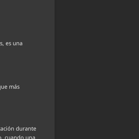
s, es una
 que más
tación durante
so, cuando una