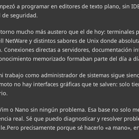
pezó a programar en editores de texto plano, sin IDEs
d de seguridad.
torno mucho más austero que el de hoy: terminales 
ll NetWare y distintos sabores de Unix donde absolu
a. Conexiones directas a servidores, documentación i
onocimiento memorizado formaban parte del día a dí
mi trabajo como administrador de sistemas sigue siend
moto no hay interfaces gráficas que te salven: solo ti
rio.
Vim o Nano sin ningún problema. Esa base no solo m
cia real. Sé que puedo diagnosticar y resolver pro
lle.Pero precisamente porque sé hacerlo «a mano», en