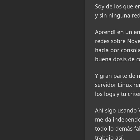
Soy de los que em
y sin ninguna re
Aprendí en un en
redes sobre Nove
hacía por consol
buena dosis de c
Y gran parte de 
servidor Linux re
los logs y tu crite
Ahí sigo usando 
me da independen
todo lo demás fa
trabajo así.