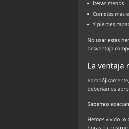
Iteras menos
Cometes más er
Y pierdes capa
No usar estas he
desventaja comp
La ventaja r
Paradójicamente,
deberíamos aprov
Sabemos exactam
Hemos vivido lo 
horas o construi