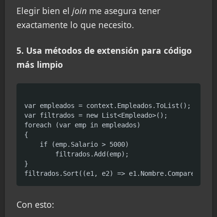
Elegir bien el
join
me asegura tener
exactamente lo que necesito.
5. Usa métodos de extensión para código
más limpio
var empleados = context.Empleados.ToList();

var filtrados = new List<Empleado>();

foreach (var emp in empleados)

{

    if (emp.Salario > 5000)

        filtrados.Add(emp);

}

Con esto: