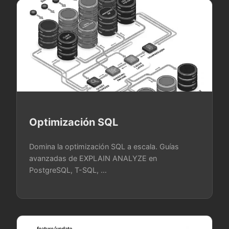
Optimización SQL
Domina la optimización SQL a escala. Guías
avanzadas de EXPLAIN ANALYZE en
PostgreSQL, T-SQL, …