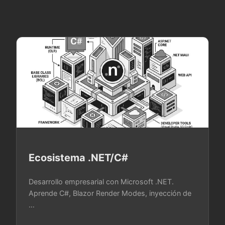
Ecosistema .NET/C#
Desarrollo empresarial con Microsoft .NET.
Aprende C#, Blazor Render Modes, inyección de
…